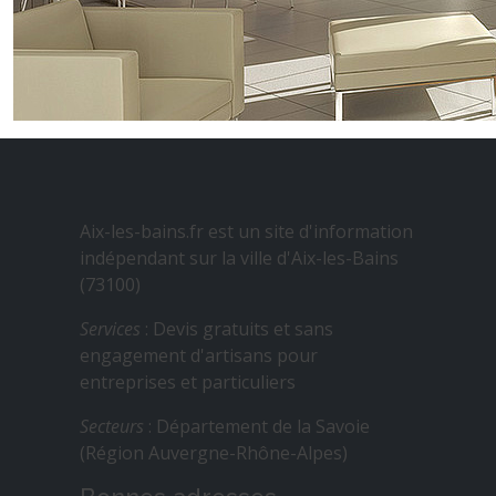
Aix-les-bains.fr est un site d'information
indépendant sur la ville d'Aix-les-Bains
(73100)
Services
: Devis gratuits et sans
engagement d'artisans pour
entreprises et particuliers
Secteurs
: Département de la Savoie
(Région Auvergne-Rhône-Alpes)