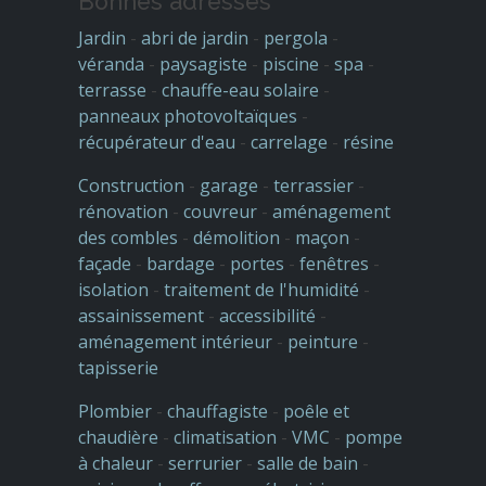
Bonnes adresses
Jardin
-
abri de jardin
-
pergola
-
véranda
-
paysagiste
-
piscine
-
spa
-
terrasse
-
chauffe-eau solaire
-
panneaux photovoltaïques
-
récupérateur d'eau
-
carrelage
-
résine
Construction
-
garage
-
terrassier
-
rénovation
-
couvreur
-
aménagement
des combles
-
démolition
-
maçon
-
façade
-
bardage
-
portes
-
fenêtres
-
isolation
-
traitement de l'humidité
-
assainissement
-
accessibilité
-
aménagement intérieur
-
peinture
-
tapisserie
Plombier
-
chauffagiste
-
poêle et
chaudière
-
climatisation
-
VMC
-
pompe
à chaleur
-
serrurier
-
salle de bain
-