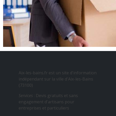
Aix-les-bains.fr est un site d'information
indépendant sur la ville d'Aix-les-Bains
(73100)
Services
: Devis gratuits et sans
engagement d'artisans pour
entreprises et particuliers