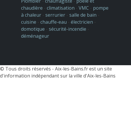
Plombier
-
chauffagiste
-
poêle et
chaudière
-
climatisation
-
VMC
-
pompe
à chaleur
-
serrurier
-
salle de bain
-
cuisine
-
chauffe-eau
-
électricien
-
domotique
-
sécurité-incendie
-
déménageur
© Tous droits réservés -
Aix-les-Bains.fr est un site
d'information indépendant sur la ville d'Aix-les-Bains