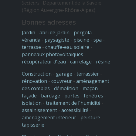
Secteurs
: Département de la Savoie
(Région Auvergne-Rhône-Alpes)
Bonnes adresses
Jardin
-
abri de jardin
-
pergola
-
véranda
-
paysagiste
-
piscine
-
spa
-
terrasse
-
chauffe-eau solaire
-
panneaux photovoltaïques
-
récupérateur d'eau
-
carrelage
-
résine
Construction
-
garage
-
terrassier
-
rénovation
-
couvreur
-
aménagement
des combles
-
démolition
-
maçon
-
façade
-
bardage
-
portes
-
fenêtres
-
isolation
-
traitement de l'humidité
-
assainissement
-
accessibilité
-
aménagement intérieur
-
peinture
-
tapisserie