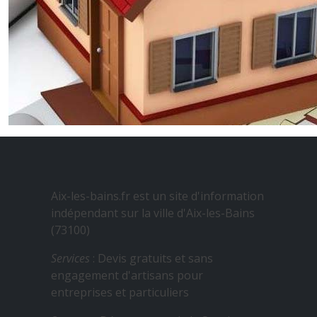
Aix-les-bains.fr est un site d'information
indépendant sur la ville d'Aix-les-Bains
(73100)
Services
: Devis gratuits et sans
engagement d'artisans pour
entreprises et particuliers