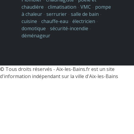
chaudière
-
climatisation
-
VMC
-
pompe
à chaleur
-
serrurier
-
salle de bain
-
cuisine
-
chauffe-eau
-
électricien
-
domotique
-
sécurité-incendie
-
déménageur
© Tous droits réservés -
Aix-les-Bains.fr est un site
d'information indépendant sur la ville d'Aix-les-Bains