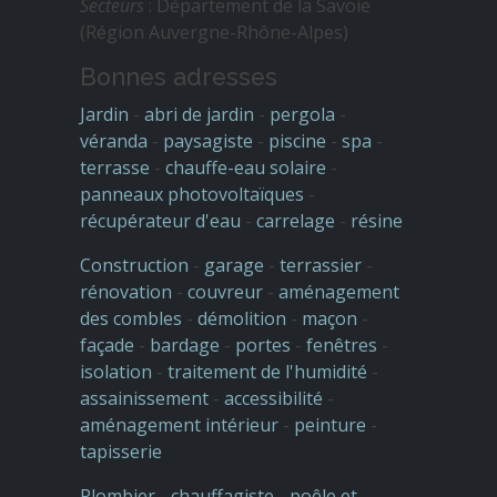
Secteurs
: Département de la Savoie
(Région Auvergne-Rhône-Alpes)
Bonnes adresses
Jardin
-
abri de jardin
-
pergola
-
véranda
-
paysagiste
-
piscine
-
spa
-
terrasse
-
chauffe-eau solaire
-
panneaux photovoltaïques
-
récupérateur d'eau
-
carrelage
-
résine
Construction
-
garage
-
terrassier
-
rénovation
-
couvreur
-
aménagement
des combles
-
démolition
-
maçon
-
façade
-
bardage
-
portes
-
fenêtres
-
isolation
-
traitement de l'humidité
-
assainissement
-
accessibilité
-
aménagement intérieur
-
peinture
-
tapisserie
Plombier
-
chauffagiste
-
poêle et