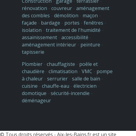
Construction
-
garage
-
terrassier
-
rénovation
-
couvreur
-
aménagement
des combles
-
démolition
-
maçon
-
façade
-
bardage
-
portes
-
fenêtres
-
isolation
-
traitement de l'humidité
-
assainissement
-
accessibilité
-
aménagement intérieur
-
peinture
-
tapisserie
Plombier
-
chauffagiste
-
poêle et
chaudière
-
climatisation
-
VMC
-
pompe
à chaleur
-
serrurier
-
salle de bain
-
cuisine
-
chauffe-eau
-
électricien
-
domotique
-
sécurité-incendie
-
déménageur
© Tous droits réservés -
Aix-les-Bains.fr est un site