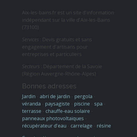
Aix-les-bains.fr est un site d'information
indépendant sur la ville d'Aix-les-Bains
(73100)
Services
: Devis gratuits et sans
engagement d'artisans pour
entreprises et particuliers
Secteurs
: Département de la Savoie
(Région Auvergne-Rhône-Alpes)
Bonnes adresses
Jardin
-
abri de jardin
-
pergola
-
véranda
-
paysagiste
-
piscine
-
spa
-
terrasse
-
chauffe-eau solaire
-
panneaux photovoltaïques
-
récupérateur d'eau
-
carrelage
-
résine